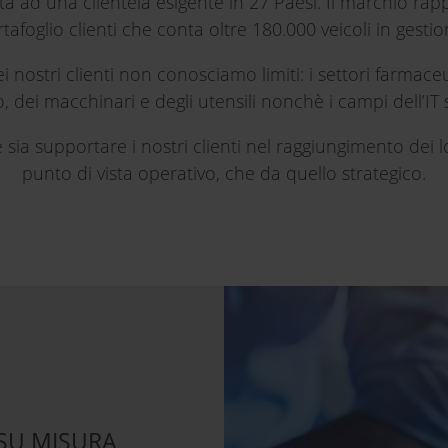
ità ad una clientela esigente in 27 Paesi. Il marchio ra
tafoglio clienti che conta oltre 180.000 veicoli in gestio
ei nostri clienti non conosciamo limiti: i settori farmac
 dei macchinari e degli utensili nonchè i campi dell’IT 
ia supportare i nostri clienti nel raggiungimento dei loro
punto di vista operativo, che da quello strategico.
SU MISURA