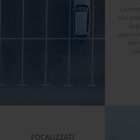
Lavoria
che pos
sing
approccio
perm
sol
FOCALIZZATI