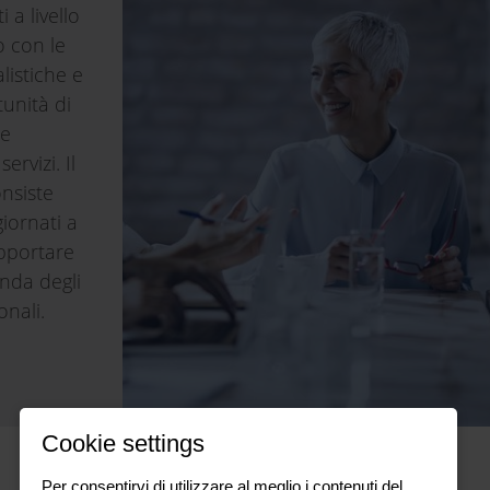
 a livello
o con le
listiche e
unità di
 e
ervizi. Il
nsiste
iornati a
apportare
nda degli
onali.
Cookie settings
Per consentirvi di utilizzare al meglio i contenuti del