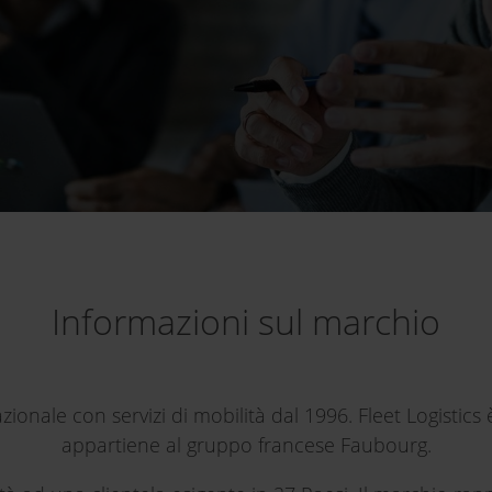
Informazioni sul marchio
rnazionale con servizi di mobilità dal 1996. Fleet Logis
appartiene al gruppo francese Faubourg.