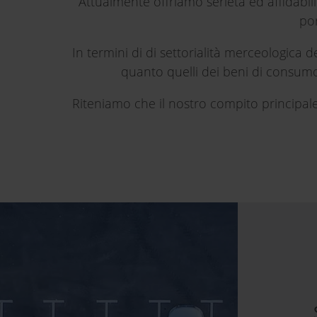
Attualmente offriamo serietà ed affidabil
por
In termini di di settorialità merceologica d
quanto quelli dei beni di consumo,
Riteniamo che il nostro compito principale s